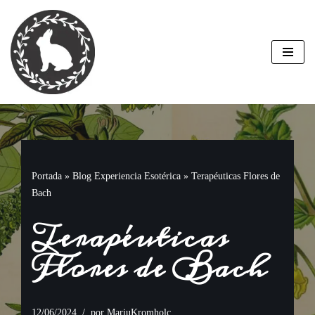
Saltar
al
contenido
Portada
»
Blog Experiencia Esotérica
»
Terapéuticas Flores de
Bach
Terapéuticas
Flores de Bach
12/06/2024
por
MariuKromholc