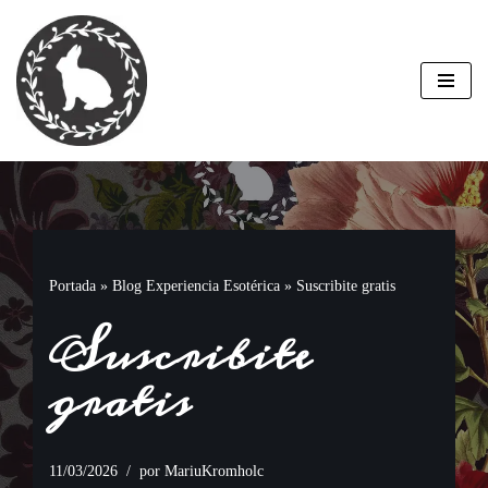
Saltar
al
contenido
Portada
»
Blog Experiencia Esotérica
»
Suscribite gratis
Suscribite
gratis
11/03/2026
por
MariuKromholc