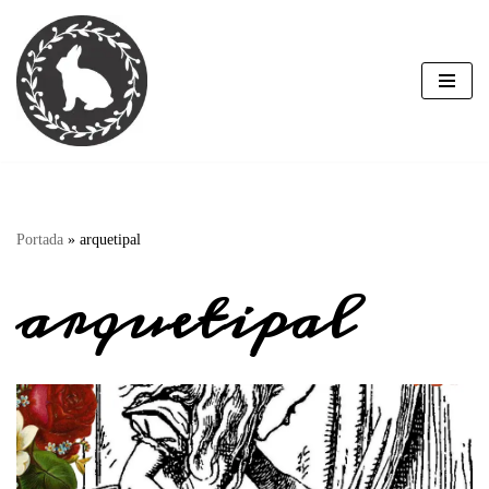
Saltar
al
contenido
Portada
»
arquetipal
arquetipal