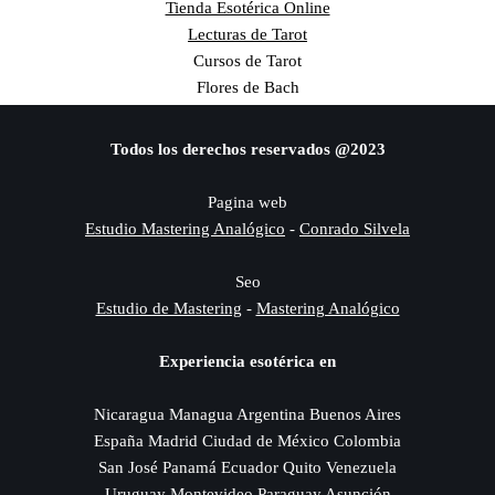
Tienda Esotérica Online
Lecturas de Tarot
Cursos de Tarot
Flores de Bach
Todos los derechos reservados @2023
Pagina web
Estudio Mastering Analógico
-
Conrado Silvela
Seo
Estudio de Mastering
-
Mastering Analógico
Experiencia esotérica en
Nicaragua Managua Argentina Buenos Aires
España Madrid Ciudad de México Colombia
San José Panamá Ecuador Quito Venezuela
Uruguay Montevideo Paraguay Asunción