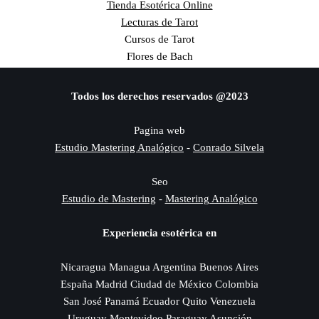
Tienda Esotérica Online
Lecturas de Tarot
Cursos de Tarot
Flores de Bach
Todos los derechos reservados @2023
Pagina web
Estudio Mastering Analógico
-
Conrado Silvela
Seo
Estudio de Mastering
-
Mastering Analógico
Experiencia esotérica en
Nicaragua Managua Argentina Buenos Aires
España Madrid Ciudad de México Colombia
San José Panamá Ecuador Quito Venezuela
Uruguay Montevideo Paraguay Asunción