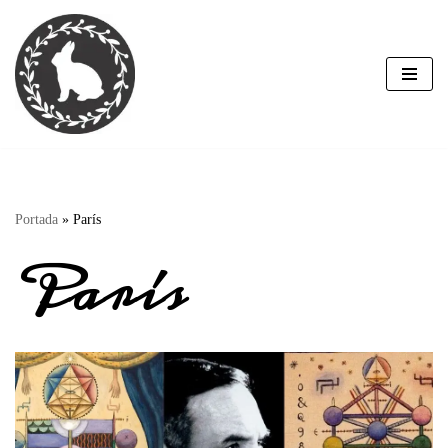
Saltar
al
contenido
Portada
»
París
París