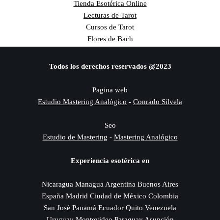
Tienda Esotérica Online
Lecturas de Tarot
Cursos de Tarot
Flores de Bach
Todos los derechos reservados @2023
Pagina web
Estudio Mastering Analógico
-
Conrado Silvela
Seo
Estudio de Mastering
-
Mastering Analógico
Experiencia esotérica en
Nicaragua Managua Argentina Buenos Aires
España Madrid Ciudad de México Colombia
San José Panamá Ecuador Quito Venezuela
Uruguay Montevideo Paraguay Asunción