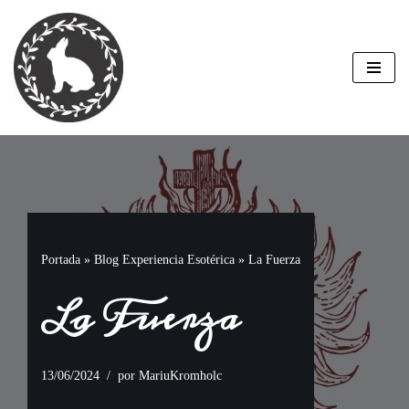
Saltar
al
contenido
Portada
»
Blog Experiencia Esotérica
»
La Fuerza
La Fuerza
13/06/2024
por
MariuKromholc