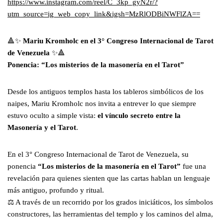
https://www.instagram.com/reel/C_3kp_gyN2r/?
utm_source=ig_web_copy_link&igsh=MzRlODBiNWFlZA==
🔺✨
Mariu Kromholc en el 3° Congreso Internacional de Tarot
de Venezuela
✨🔺
Ponencia: “Los misterios de la masonería en el Tarot”
Desde los antiguos templos hasta los tableros simbólicos de los
naipes, Mariu Kromholc nos invita a entrever lo que siempre
estuvo oculto a simple vista:
el vínculo secreto entre la
Masonería y el Tarot
.
En el 3° Congreso Internacional de Tarot de Venezuela, su
ponencia
“Los misterios de la masonería en el Tarot”
fue una
revelación para quienes sienten que las cartas hablan un lenguaje
más antiguo, profundo y ritual.
⚖️ A través de un recorrido por los grados iniciáticos, los símbolos
constructores, las herramientas del templo y los caminos del alma,