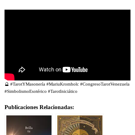
🔮 #TarotYMasonería #MariuKromholc #CongresoTarotVenezuela
#SimbolismoEsotérico #TarotIniciático
Publicaciones Relacionadas: