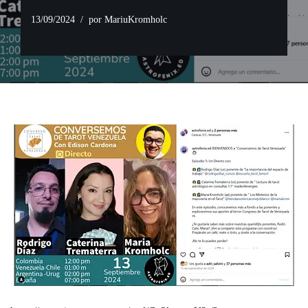
13/09/2024
por
MariuKromholc