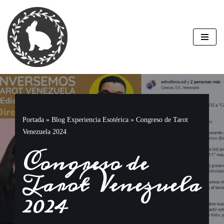
Saltar
al
contenido
Portada
»
Blog Experiencia Esotérica
»
Congreso de Tarot
Venezuela 2024
Congreso de
Tarot Venezuela
2024