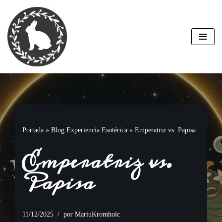
Saltar
al
contenido
Portada
»
Blog Experiencia Esotérica
»
Emperatriz vs. Papisa
Emperatriz vs.
Papisa
11/12/2025
por
MariuKromholc