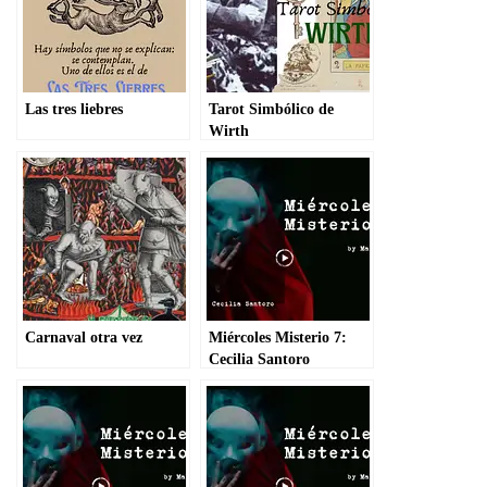
Las tres liebres
Tarot Simbólico de
Wirth
Carnaval otra vez
Miércoles Misterio 7:
Cecilia Santoro