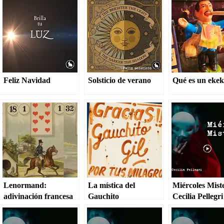
Feliz Navidad
Solsticio de verano
Qué es un eke
Lenormand:
La mística del
Miércoles Miste
adivinación francesa
Gauchito
Cecilia Pellegri