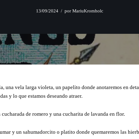
13/09/2024
por
MariuKromholc
 una vela larga violeta, un papelito donde anotaremos en detal
das y lo que estamos deseando atraer.
a cucharada de romero y una cucharita de lavanda en flor.
humar y un sahumadorcito o platito donde quemaremos las hierb