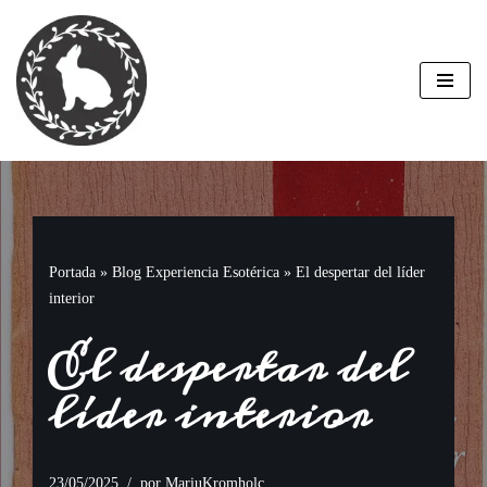
Saltar
al
contenido
Portada
»
Blog Experiencia Esotérica
»
El despertar del líder
interior
El despertar del
líder interior
23/05/2025
por
MariuKromholc