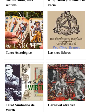
Menos ruido, más
Rito, ritual y obediencia
sentido
vacía
Tarot Astrológico
Las tres liebres
Tarot Simbólico de
Carnaval otra vez
Wirth