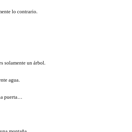
ente lo contrario.
es solamente un árbol.
nte agua.
na puerta…
r una montaña…