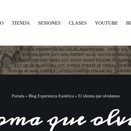
IO
TIENDA
SESIONES
CLASES
YOUTUBE
B
Portada
»
Blog Experiencia Esotérica
»
El idioma que olvidamos
oma que ol