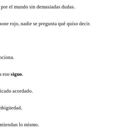
por el mundo sin demasiadas dudas.
one rojo, nadie se pregunta qué quiso decir.
nciona.
a eso
signo
.
ficado acordado.
ambigüedad.
entiendan lo mismo.